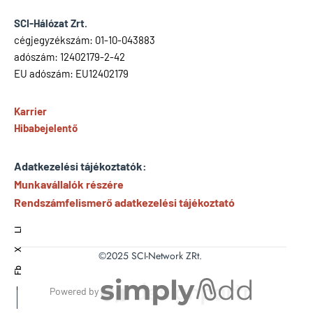
SCI-Hálózat Zrt.
cégjegyzékszám: 01-10-043883
adószám: 12402179-2-42
EU adószám: EU12402179
Karrier
Hibabejelentő
Adatkezelési tájékoztatók:
Munkavállalók részére
Rendszámfelismerő adatkezelési tájékoztató
Li
X
©2025 SCI-Network ZRt.
Fb
Powered by