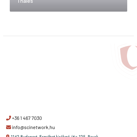
Thales
+36 1 467 7030
info@scinetwork.hu
1142 Budapest, Erzsébet királyné útja 125. Ravak