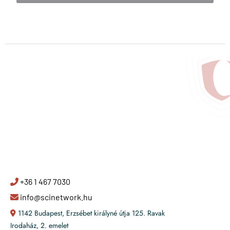
+36 1 467 7030
info@scinetwork.hu
1142 Budapest, Erzsébet királyné útja 125. Ravak
Irodaház, 2. emelet