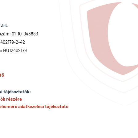
 Zrt.
szám: 01-10-043883
2402179-2-42
: HU12402179
tő
i tájékoztatók:
lók részére
lismerő adatkezelési tájékoztató