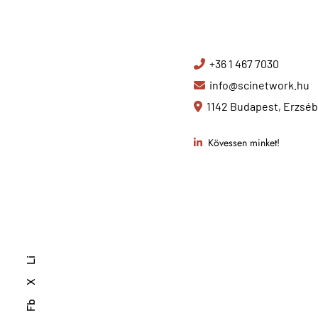
+36 1 467 7030
info@scinetwork.hu
1142 Budapest, Erzsébe
Kövessen minket!
Li
X
Fb