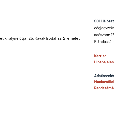
SCI-Hálózat
cégjegyzék
adószám: 1
t királyné útja 125. Ravak Irodaház, 2. emelet
EU adószám
Karrier
Hibabejelen
Adatkezelés
Munkaválla
Rendszámfe