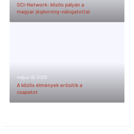
SCI-Network: közös pályán a
magyar jégkorong-válogatottal
május 18, 2026
A közös élmények erősítik a
csapatot