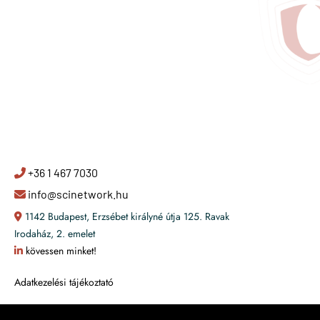
+36 1 467 7030
info@scinetwork.hu
1142 Budapest, Erzsébet királyné útja 125. Ravak
Irodaház, 2. emelet
kövessen minket!
Adatkezelési tájékoztató
SCI-Hálózat Zrt.