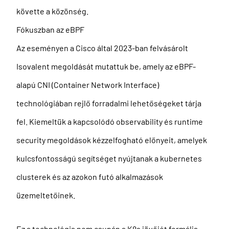
követte a közönség.
Fókuszban az eBPF
Az eseményen a Cisco által 2023-ban felvásárolt
Isovalent megoldását mutattuk be, amely az eBPF-
alapú CNI (Container Network Interface)
technológiában rejlő forradalmi lehetőségeket tárja
fel. Kiemeltük a kapcsolódó observability és runtime
security megoldások kézzelfogható előnyeit, amelyek
kulcsfontosságú segítséget nyújtanak a kubernetes
clusterek és az azokon futó alkalmazások
üzemeltetőinek.
Ez a technológia nem csupán a K8s jövőjét formálja.