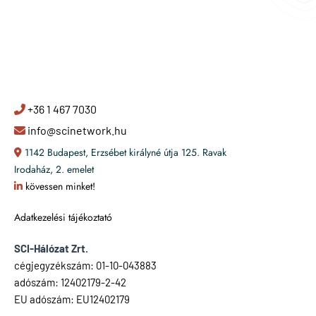
+36 1 467 7030
info@scinetwork.hu
1142 Budapest, Erzsébet királyné útja 125. Ravak
Irodaház, 2. emelet
kövessen minket!
Adatkezelési tájékoztató
SCI-Hálózat Zrt.
cégjegyzékszám: 01-10-043883
adószám: 12402179-2-42
EU adószám: EU12402179