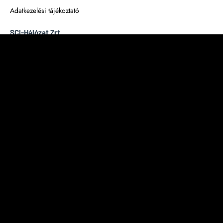
Adatkezelési tájékoztató
SCI-Hálózat Zrt.
cégjegyzékszám: 01-10-043883
adószám: 12402179-2-42
EU adószám: EU12402179
Karrier
Hibabejelentő
Adatkezelési tájékoztatók:
Munkavállalók részére
Rendszámfelismerő adatkezelési tájékoztató
©2025 SCI-Network ZRt.