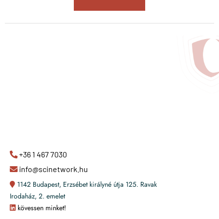
+36 1 467 7030
info@scinetwork.hu
1142 Budapest, Erzsébet királyné útja 125. Ravak
Irodaház, 2. emelet
kövessen minket!